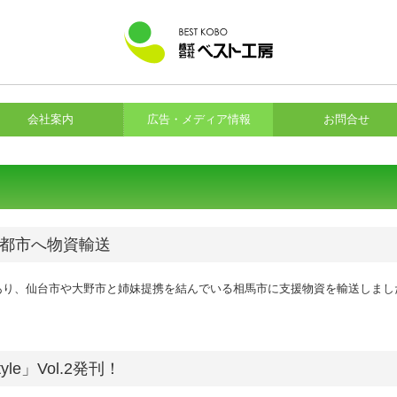
会社案内
広告・メディア情報
お問合せ
姉妹都市へ物資輸送
あり、仙台市や大野市と姉妹提携を結んでいる相馬市に支援物資を輸送しまし
le」Vol.2発刊！