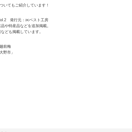
野市についてもご紹介しています！
」Vol.2 発行元：㈱ベスト工房
芸品や特産品などを追加掲載。
報なども掲載しています。
越前梅
大野市」