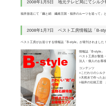
2008年1月5日 地元テレビ局にてシル
福井放送にて「繭と絹 繊維王国・福井のルーツを追って」と
2008年1月7日 ベスト工房情報誌「B-st
ベスト工房がお送りする情報誌「B-style」が発刊されまし
情報誌「B-styl
ベスト工房が製造
法人・個人のお客
コンテンツ
○こだわりのシル
○天然水で作ったお
○福井の伝統工芸 